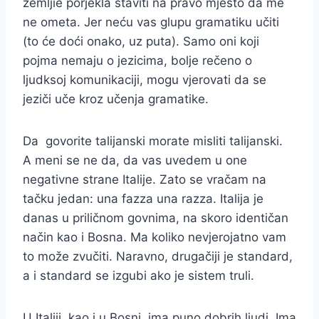
zemljie porjekla staviti na pravo mjesto da me
ne ometa. Jer neću vas glupu gramatiku učiti
(to će doći onako, uz puta). Samo oni koji
pojma nemaju o jezicima, bolje rečeno o
ljudksoj komunikaciji, mogu vjerovati da se
jeziči uče kroz učenja gramatike.
Da govorite talijanski morate misliti talijanski.
A meni se ne da, da vas uvedem u one
negativne strane Italije. Zato se vračam na
tačku jedan: una fazza una razza. Italija je
danas u priličnom govnima, na skoro identičan
način kao i Bosna. Ma koliko nevjerojatno vam
to može zvučiti. Naravno, drugačiji je standard,
a i standard se izgubi ako je sistem truli.
U Italiji, kao i u Bosni, ima puno dobrih ljudi. Ima