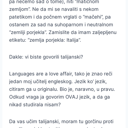
pa nećemo sad o tome), niti “matičnom
zemljom”. Ne da mi se navaliti s nekom
patetikom i da počnem vrglati o “mačehi”, pa
ostanem za sad na suhoparnom i neutralnom
“zemliji porjekla”. Zamislite da imam zaljepljenu
etiketu: “zemlja porjekla: Italija”.
Dakle: vi biste govorili talijanski?
Languages are a love affair, tako je znao reči
jedan moj učitelj engleskog. Jezik ko’ jezik,
citiram ga u originalu. Bio je, naravno, u pravu.
Odkud vraga ja govorim OVAJ jezik, a da ga
nikad studirala nisam?
Da vas učim talijanski, moram tu gorčinu proti