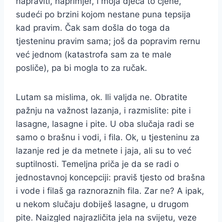
napraviti, naprimjer, i moja djeca to cjene,
sudeći po brzini kojom nestane puna tepsija
kad pravim. Čak sam došla do toga da
tjesteninu pravim sama; još da popravim rernu
već jednom (katastrofa sam za te male
posliče), pa bi mogla to za ručak.
Lutam sa mislima, ok. Ili valjda ne. Obratite
pažnju na važnost lazanja, i razmislite: pite i
lasagne, lasagne i pite. U oba slučaja radi se
samo o brašnu i vodi, i fila. Ok, u tjesteninu za
lazanje red je da metnete i jaja, ali su to već
suptilnosti. Temeljna priča je da se radi o
jednostavnoj koncepciji: praviš tjesto od brašna
i vode i filaš ga raznoraznih fila. Zar ne? A ipak,
u nekom slučaju dobiješ lasagne, u drugom
pite. Naizgled najrazličita jela na svijetu, veze