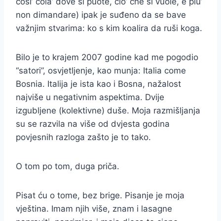
cosi’ cola’ dove si puote, cio’ che si vuole, e piu’
non dimandare) ipak je suđeno da se bave
važnjim stvarima: ko s kim koalira da ruši koga.
Bilo je to krajem 2007 godine kad me pogodio
“satori”, osvjetljenje, kao munja: Italia come
Bosnia. Italija je ista kao i Bosna, nažalost
najviše u negativnim aspektima. Dvije
izgubljene (kolektivne) duše. Moja razmišljanja
su se razvila na više od dvjesta godina
povjesnih razloga zašto je to tako.
O tom po tom, duga priča.
Pisat ću o tome, bez brige. Pisanje je moja
vještina. Imam njih više, znam i lasagne