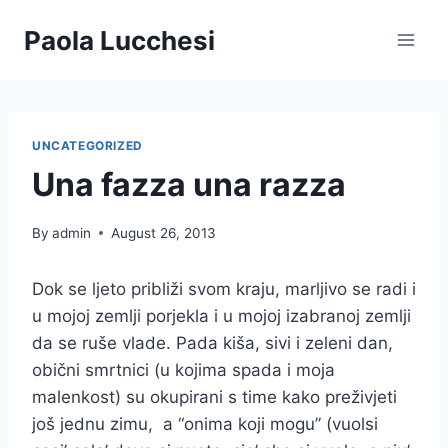
Skip
Paola Lucchesi
to
content
UNCATEGORIZED
Una fazza una razza
By
admin
August 26, 2013
Dok se ljeto približi svom kraju, marljivo se radi i
u mojoj zemlji porjekla i u mojoj izabranoj zemlji
da se ruše vlade. Pada kiša, sivi i zeleni dan,
obični smrtnici (u kojima spada i moja
malenkost) su okupirani s time kako preživjeti
još jednu zimu, a “onima koji mogu” (vuolsi