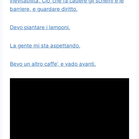
inevitabilita’. Cio’ che fa cadere gli schemi e le
barriere, e guardare diritto.
Devo piantare i lamponi.
La gente mi sta aspettando.
Bevo un altro caffe’, e vado avanti.