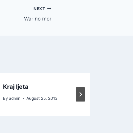
NEXT
War no mor
Kraj ljeta
Una faz
By
admin
August 25, 2013
By
admin