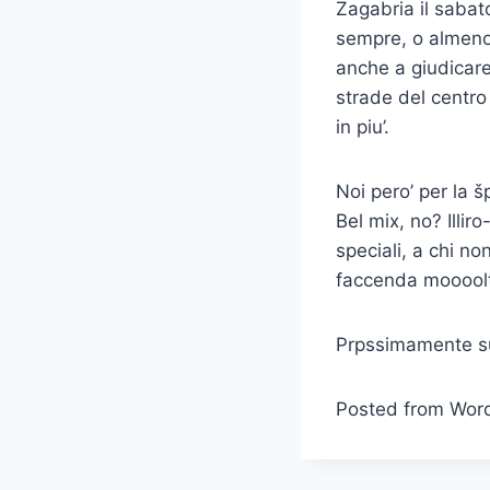
Zagabria il sabato
sempre, o almeno
anche a giudicare d
strade del centro
in piu’.
Noi pero’ per la
Bel mix, no? Illiro
speciali, a chi no
faccenda moooolto
Prpssimamente su
Posted from Wor