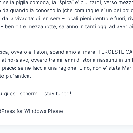
 se la piglia comoda, la “špica” e’ piu’ tardi, verso mez
 da quando la conosco io (che comunque e’ un bel po’ d
alla vivacita’ di ieri sera – locali pieni dentro e fuori, ri
 – ben oltre mezzanotte, saranno in tanti oggi ad aver 
 špica, ovvero el liston, scendiamo al mare. TERGESTE
-latino-slavo, ovvero tre millenni di storia riassunti in un
n piace: se ne faccia una ragione. E no, non e’ stata Mar
 piu’ antica.
 quesri schermi – stay tuned!
dPress for Windows Phone