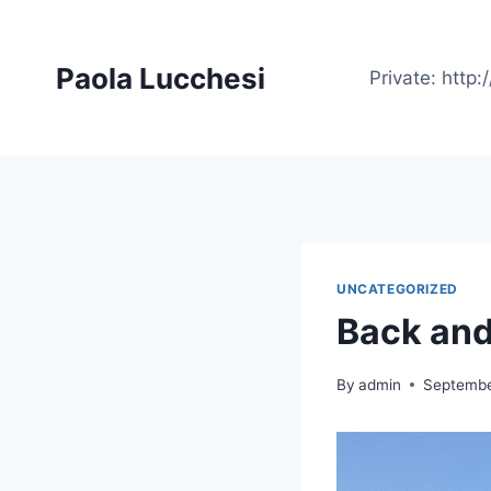
Skip
to
Paola Lucchesi
content
Private: htt
UNCATEGORIZED
Back and
By
admin
Septembe