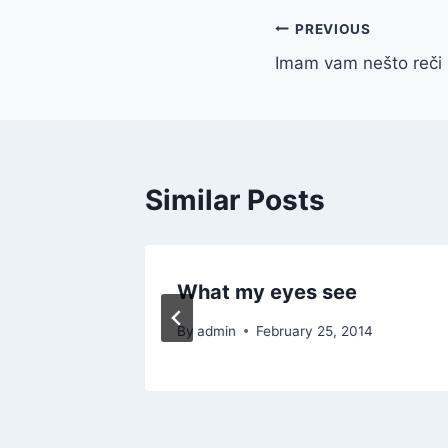
Post
PREVIOUS
Imam vam nešto reči
navigation
Similar Posts
What my eyes see
012
By
admin
February 25, 2014