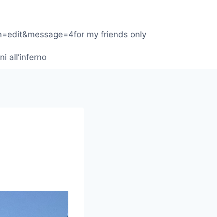
1
on=edit&message=4for my friends only
ni all’inferno