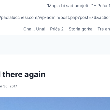
“Mogla bi sad umrjeti…” – Priča 
p://paolalucchesi.com/wp-admin/post.php?post=76&acti
Ona… Una! – Priča 2
Storia gorka
Tre an
 there again
r 30, 2017