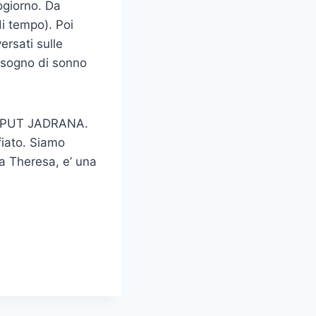
zogiorno. Da
i tempo). Poi
versati sulle
bisogno di sonno
 CAPUT JADRANA.
 fiato. Siamo
ia Theresa, e’ una