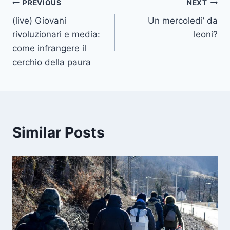
Post
PREVIOUS
NEXT
(live) Giovani
Un mercoledi’ da
navigation
rivoluzionari e media:
leoni?
come infrangere il
cerchio della paura
Similar Posts