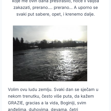
koje me ovih dana prestrašilo, hoće li valjda
zakazati, prerano…. prerano… A uporno se
svaki put sabere, opet, i krenemo dalje.
Volim ovu ludu zemlju. Svaki dan se sječam u
nekom trenutku, često više puta, da kažem
GRAZIE, gracias a la vida, Boginiji, svim
anđelima, duhovima, devama, četri