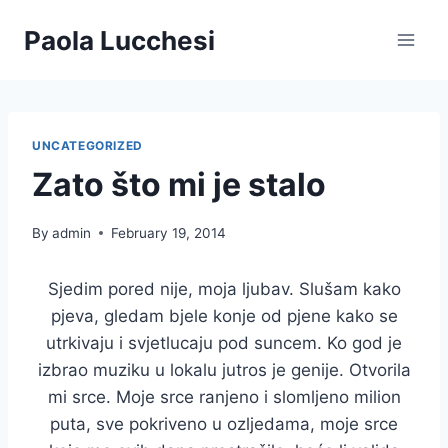
Skip
Paola Lucchesi
to
content
UNCATEGORIZED
Zato što mi je stalo
By
admin
February 19, 2014
Sjedim pored nije, moja ljubav. Slušam kako
pjeva, gledam bjele konje od pjene kako se
utrkivaju i svjetlucaju pod suncem. Ko god je
izbrao muziku u lokalu jutros je genije. Otvorila
mi srce. Moje srce ranjeno i slomljeno milion
puta, sve pokriveno u ozljedama, moje srce