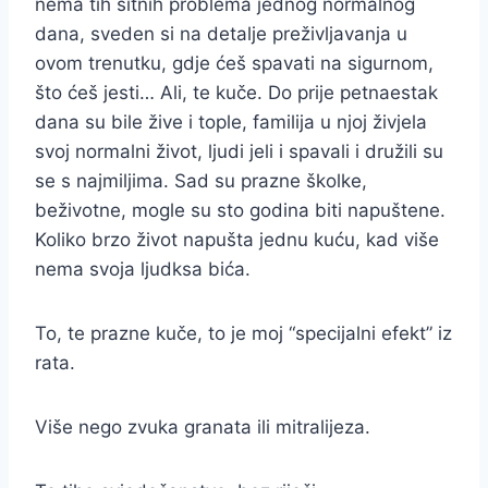
nema tih sitnih problema jednog normalnog
dana, sveden si na detalje preživljavanja u
ovom trenutku, gdje ćeš spavati na sigurnom,
što ćeš jesti… Ali, te kuče. Do prije petnaestak
dana su bile žive i tople, familija u njoj živjela
svoj normalni život, ljudi jeli i spavali i družili su
se s najmiljima. Sad su prazne školke,
beživotne, mogle su sto godina biti napuštene.
Koliko brzo život napušta jednu kuću, kad više
nema svoja ljudksa bića.
To, te prazne kuče, to je moj “specijalni efekt” iz
rata.
Više nego zvuka granata ili mitralijeza.