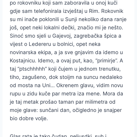
po rokovniku koji sam zaboravila u onoj kuči
gdje sam telefonirala izvještaj u Rim. Rokovnik
su mi inače poklonili u Sunji nekoliko dana ranje
još, opet neki lokalni dečki, značio mi je nešto.
Sinoć smo sjeli u Gajevoj, zagrebačka špica a
vijest o Ledereru u bolnici, opet neka
novinarska ekipa, a ja sve gnjavim da idemo u
Kostajnicu. Idemo, a ovaj put, kao, “primirje”. A
taj “ptschhhhh” koji čujem u jednom trenutku,
tiho, zagušeno, dok stoijm na suncu nedaleko
od mosta na Uni… Okrenem glavu, vidim novu
rupu u zidu kuče par metra iza mene. Mora da
je taj metak prošao taman par milimetra od
moje glave: sunčani dan, očigledno je snajper
bio dobre volje.
Glas rata je tako čudan, neljusdki, suh i