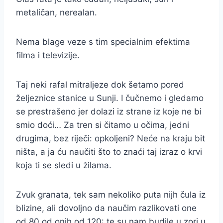
metaličan, nerealan.
Nema blage veze s tim specialnim efektima
filma i televizije.
Taj neki rafal mitraljeze dok šetamo pored
željeznice stanice u Sunji. I čučnemo i gledamo
se prestrašeno jer dolazi iz strane iz koje ne bi
smio doći… Za tren si čitamo u očima, jedni
drugima, bez riječi: opkoljeni? Neće na kraju bit
ništa, a ja ću naučiti što to znaći taj izraz o krvi
koja ti se sledi u žilama.
Zvuk granata, tek sam nekoliko puta nijh čula iz
blizine, ali dovoljno da naučim razlikovati one
od 80 od onih od 120: te su nam budile u zori u